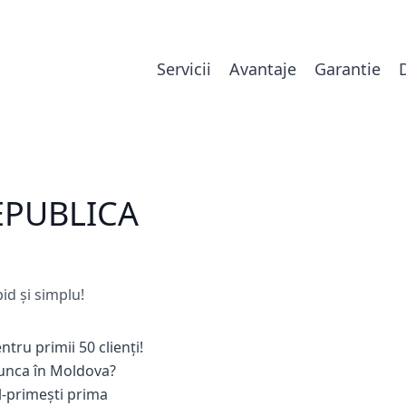
Servicii
Avantaje
Garantie
EPUBLICA
id și simplu!
ntru primii 50 clienți!
munca în Moldova?
-primești prima