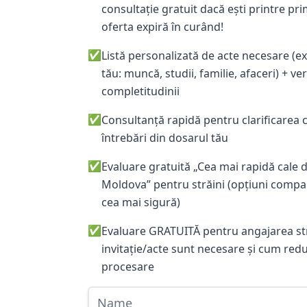
consultație gratuit dacă ești printre pri
oferta expiră în curând!
✅
Listă personalizată de acte necesare (e
tău: muncă, studii, familie, afaceri) + veri
completitudinii
✅
Consultanță rapidă pentru clarificarea 
întrebări din dosarul tău
✅
Evaluare gratuită „Cea mai rapidă cale d
Moldova” pentru străini (opțiuni comp
cea mai sigură)
✅
Evaluare GRATUITĂ pentru angajarea stră
invitație/acte sunt necesare și cum redu
procesare