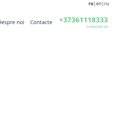
ro
|
en
|
ru
+37361118333
Despre noi
Contacte
Contactați-ne