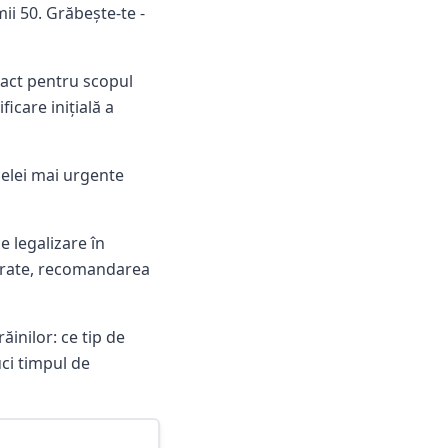
mii 50. Grăbește-te -
xact pentru scopul
ficare inițială a
celei mai urgente
e legalizare în
arate, recomandarea
inilor: ce tip de
ci timpul de